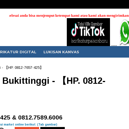
bisa menjemput ketempat kami atau kami akan mengirimkan melalui jasa Ojek 
----
RIKATUR DIGITAL
LUKISAN KANVAS
ggi - 【HP. 0812-7657-425】
 Bukittinggi - 【HP. 0812-
.425 & 0812.7589.6006
ui market online berikut: (Tab gambar)