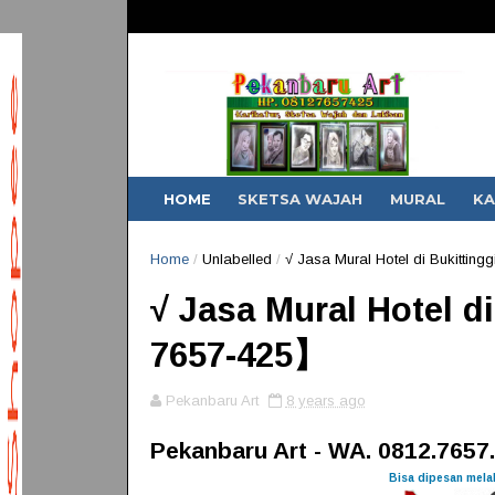
 step sampai selesai melalui pesan WhatsApp. Setelah pesanan selesai anda 
HOME
SKETSA WAJAH
MURAL
KA
Home
/
Unlabelled
/
√ Jasa Mural Hotel di Bukittin
√ Jasa Mural Hotel di
7657-425】
Pekanbaru Art
8 years ago
Pekanbaru Art - WA. 0812.7657
Bisa dipesan melal