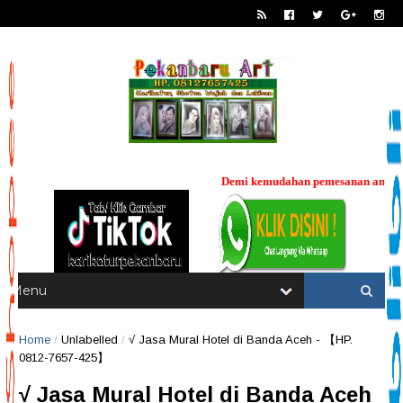
Demi kemudahan pemesanan anda, khusus untuk Sketsa Wajah dan Karikatur,
----
Home
/
Unlabelled
/
√ Jasa Mural Hotel di Banda Aceh - 【HP.
0812-7657-425】
√ Jasa Mural Hotel di Banda Aceh