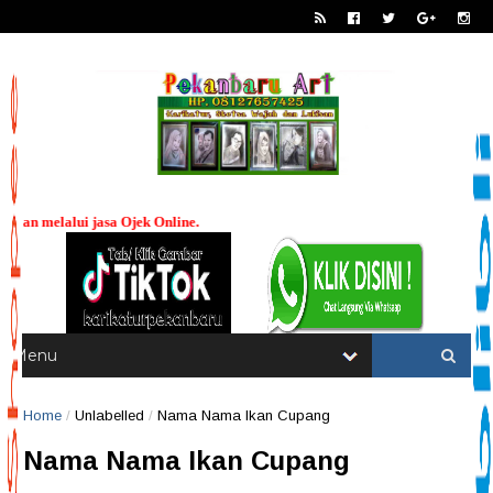
Demi kemu
----
Home
/
Unlabelled
/
Nama Nama Ikan Cupang
Nama Nama Ikan Cupang