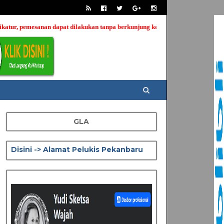
dilakukan tanpa berkunjung kelokasi kami, cukup melakukan komunikasi Via Wh
GLA
Disini -> Alamat Pelukis Pekanbaru