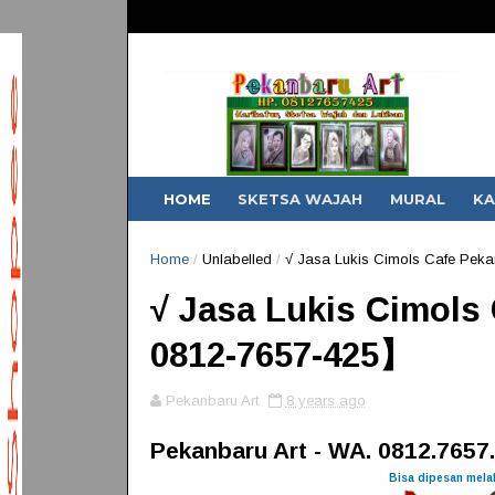
Demi kemudahan
HOME
SKETSA WAJAH
MURAL
KA
Home
/
Unlabelled
/
√ Jasa Lukis Cimols Cafe Pek
√ Jasa Lukis Cimols
0812-7657-425】
Pekanbaru Art
8 years ago
Pekanbaru Art - WA. 0812.7657
Bisa dipesan melal