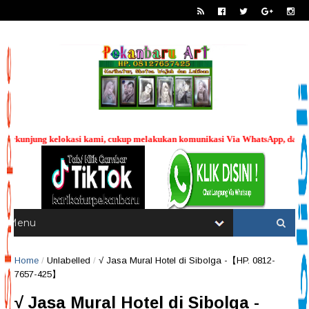
kukan komunikasi Via WhatsApp, dan mengirimkan photo wajah yang ingin di "
----
Home
/
Unlabelled
/
√ Jasa Mural Hotel di Sibolga -【HP. 0812-
7657-425】
√ Jasa Mural Hotel di Sibolga -