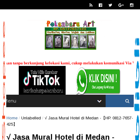
i, cukup melakukan komunikasi Via WhatsApp, dan mengirimkan photo wajah ya
----
Home
/
Unlabelled
/
√ Jasa Mural Hotel di Medan -【HP. 0812-7657-
425】
√ Jasa Mural Hotel di Medan -