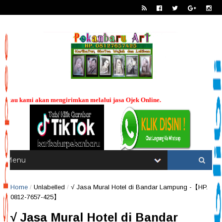
ui jasa Ojek Online.
----
Home
/
Unlabelled
/
√ Jasa Mural Hotel di Bandar Lampung -【HP.
0812-7657-425】
√ Jasa Mural Hotel di Bandar