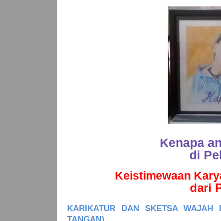
Kenapa a
di P
Keistimewaan Karya
dari
KARIKATUR DAN SKETSA WAJAH 
TANGAN)