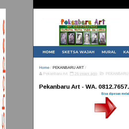
Demi kemudahan pemesanan anda, khusus untuk Sketsa Wajah dan Karikatur,
HOME
SKETSA WAJAH
MURAL
KA
Home
/
PEKANBARU ART
/
Pekanbaru Art
26 years ago
PEKANBARU
Pekanbaru Art - WA. 0812.7657
Bisa dipesan melal
jasa karikatur jasa lukis karikatur jasa lukis karikatur murah jasa karikatur wajah pesan gambar karikatur pesan karikatur pesan lukisan karikatur sekjen fui ditangkap Teriakan 'Kita Geruduk DPR' Jadi Alasan Sekjen FUI Ditangkap Sekjen FUI Ditangkap Polisi, Ini Tanggapan Ketum MUI - detikNews Cerita lengkap Sekjen FUI ditangkap jelang aksi 313 | merdeka.com Al-Khaththath, Sekjen FUI yang juga Koordinator Aksi 313 Ditangkap ... Sekjen FUI Ditangkap, Ini Pernyataan Mengejutkan dari Ketua MUI ... Akbar Ditelan Ular Piton 4 Meter, Ini Penjelasan Polisi - detikNews Akbar Tewas Ditelan Ular Piton saat Anaknya Baru Lahir dan Inilah Isi ... 7 Fakta Kematian Tragis Akbar Ditelan Ular Piton, Nomor 3 Paling Miris Sebelum Tewas Ditelan Ular Piton, Ternyata Akbar Mengalami Mimpi Ini Ini Sosok Akbar, Petani di Sulawesi yang Ditelan Ular Piton ... Ini yang Terjadi Sebelum Akbar Ditelan Ular Piton Raksasa - Surya ... Ayah Akbar: Langsung Lembek Badanku Dengar Anakku Ditelan Ular ... Analisis Sioux Tentang Kematian Akbar Ditelan Ular Piton Kronologi Kematian Akbar Ditelan Ular Piton - RAKYATKU NEWS Suami Tewas Ditelan Ular Piton, Istri Masih Merantau dan Belum Bisa ... Petani yang Tewas Ditelan Ular Piton Masih Kenakan Sepatu "Boots ... Petani sawit ditelan ular piton sepanjang 4 meter | merdeka.com Video: Seram, Warga Mamuju Tewas Ditelan Ular Piton | Makassar ... Hilang Beberapa Hari, Petani Sawit Ditemukan di Perut Ular Piton ... Sedang Memanen Sawit, Akbar Tewas Ditelan Ular Piton ... Video Pria Ditelan Ular Piton Raksasa di Mamuju Tengah Bikin Ngeri ... Ngeri. Pemanen Sawit “Mati” Ditelan Ular pasangan kekasih pakai baju chelsea cartoon, foto pasangan pake baju chelsea, foto prewed polisi dan bidan muslimah, foto unik buat teman yang lagi ultah, fotoshop messi, free download gambar karikatur pasangan, gamabar karikatur, gamba unik, gambar animasi cowo cewe pake baju klub bola, gambar animasi manchester city, gambar animasi memakai baju manchester united, gambar animasi orang pacaran pakai kostum bola, gambar animasi orang pakai baju Manchester United couple, gambar animasi org pacaran pake baju manchester city, gambar animasi pasangan memakai baju club sepak bola, gambar animasi pasangan memakai baju MU, gambar animasi pasangan pakai baju barcelona, gambar animasi pasangan yang berpisah, gambar animasi perpisahan, gambar animasi perpisahan dengan pacar, gambar animasi polisi, gAmbar animAsi polisi dan bhayangkari, gambar animasi polisi dengan kekasihnya, gambar animasi sepasan cwox barcelona cwex manchester united, gambar animasi sepasang kekasih memakai baju bola, gambar anniversary kartun, gambar baju jersey MU kartun, gambar bhayangkari dan polisi kartun, gambar boneka couple pake baju sepak bola barca, gambar cartoon animasi manchester city, Gambar cartoon jepang pakai baju MU couple, gambar cartoon kekasih naik motor, gambar cartoon man city, gambar cople manchester united, Gambar dan Pesan Bidan, gambar Dp anniversary, gambar DP bidan, gambar dp boneka memakai baju manager, gambar gambar karikatur buat kaos, gambar gambar pasangan kekasih muslim polantas dan bidan, gambar gambar unik pesan kesehatan, gambar jersey mu pasangan, gambar kado hadiah perpisahan,gambar kaos karikatur, gambar karikatur, gambar karikatur / gambar kartun Barcelona, gambar karikatur jersey madrid, gambar karikatur kehilangan, gambar karikatur Manager, Gambar karikatur messi, gambar karikatur messi berfikir, gambar karikatur orang bingung karena pekerjaan, gambar karikatur pensil rumah, gambar karikatur perpisahan kekasih, gambar karikatur persahabatan, gambar karikatur polisi, gambar karikatur polisi indonesia,gambar karikatur romantis, gambar karikatur sahabat yg bersalaman, gambar karikatur sepasang kekasih yang memakai baju barcelona, gambar karikatur tempat kerja, gambar karikatur tikus, gambar karikatur untuk kado perpisahan, gambar kartun animasi club mu, gambar kartun anniversary, gambar kartun arung jeram, gambar kartun baju bola barca sepasang kekasih, gambar kartun baju manc united, GAMBAR KARTUN BERSALAMAN DENGAN ORANG TUA, gambar kartun bertema kerja sama, gambar kartun bos dengan, gambar kartun cewe cowo baju barcelona, gambar kartun coupel jersey bola, gambar kartun couple jersey indonesia, gambar kartun ingin berdua, gambar kartu