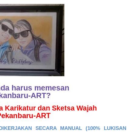
nda harus memesan
ekanbaru-ART?
 Karikatur dan Sketsa Wajah
 Pekanbaru-ART
DIKERJAKAN SECARA MANUAL (100% LUKISAN