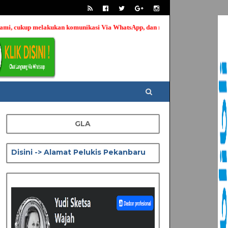
 komunikasi Via WhatsApp, dan mengirimkan photo wajah yang ingin di "Sketsa
GLA
Disini -> Alamat Pelukis Pekanbaru